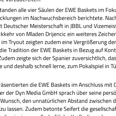
anden alle vier Säulen der EWE Baskets im Fokus
icklungen im Nachwuchsbereich berichtete. Nac
it Deutscher Meisterschaft in JBBL und Vizemeis
ckkehr von Mladen Drijencic ein weiteres Zeiche
e im Tryout zeigten zudem eine Vergrößerung de
die Tradition der EWE Baskets in Bezug auf Konti
udem zeigte sich der Spanier zuversichtlich, da
e und deshalb schnell lerne, zum Pokalspiel in T
äsentierten die EWE Baskets im Anschluss mit Ch
er der Dyn Media GmbH sprach über seine persö
Wunsch, den unnatürlichen Abstand zwischen d
u lassen. Zudem betonte Seifert die gesellscha