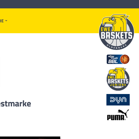
RE
estmarke