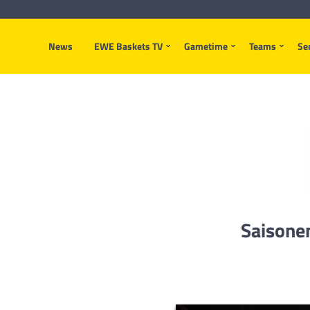
News
EWE Baskets TV
Gametime
Teams
Se
Saisone