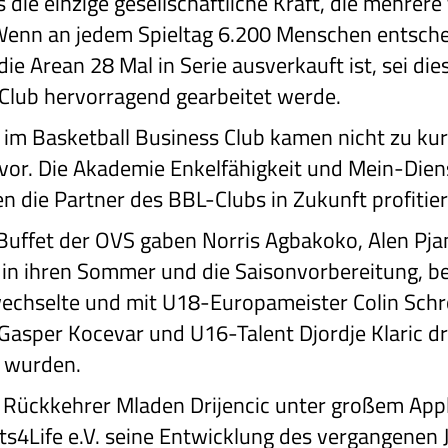
es die einzige gesellschaftliche Kraft, die mehrer
enn an jedem Spieltag 6.200 Menschen entsch
 Arean 28 Mal in Serie ausverkauft ist, sei die
 Club hervorragend gearbeitet werde.
im Basketball Business Club kamen nicht zu kur
 vor. Die Akademie Enkelfähigkeit und Mein-Dien
n die Partner des BBL-Clubs in Zukunft profitie
ffet der OVS gaben Norris Agbakoko, Alen Pjan
 in ihren Sommer und die Saisonvorbereitung, b
chselte und mit U18-Europameister Colin Schr
Gasper Kocevar und U16-Talent Djordje Klaric d
 wurden.
Rückkehrer Mladen Drijencic unter großem App
s4Life e.V. seine Entwicklung des vergangenen J