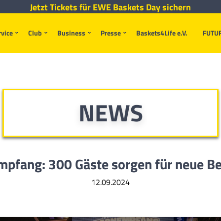
Jetzt Tickets für EWE Baskets Day sichern
rvice
Club
Business
Presse
Baskets4Life e.V.
FUTU
NEWS
mpfang: 300 Gäste sorgen für neue B
12.09.2024