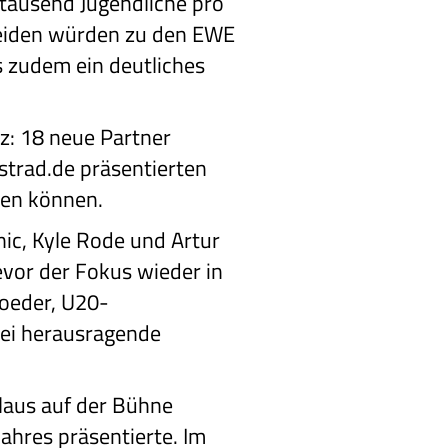
e tausend Jugendliche pro
eiden würden zu den EWE
s zudem ein deutliches
z: 18 neue Partner
strad.de präsentierten
ren können.
ic, Kyle Rode und Artur
evor der Fokus wieder in
oeder, U20-
rei herausragende
laus auf der Bühne
ahres präsentierte. Im