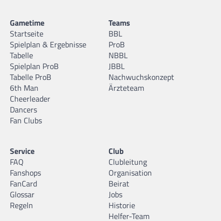
Gametime
Teams
Startseite
BBL
Spielplan & Ergebnisse
ProB
Tabelle
NBBL
Spielplan ProB
JBBL
Tabelle ProB
Nachwuchskonzept
6th Man
Ärzteteam
Cheerleader
Dancers
Fan Clubs
Service
Club
FAQ
Clubleitung
Fanshops
Organisation
FanCard
Beirat
Glossar
Jobs
Regeln
Historie
Helfer-Team