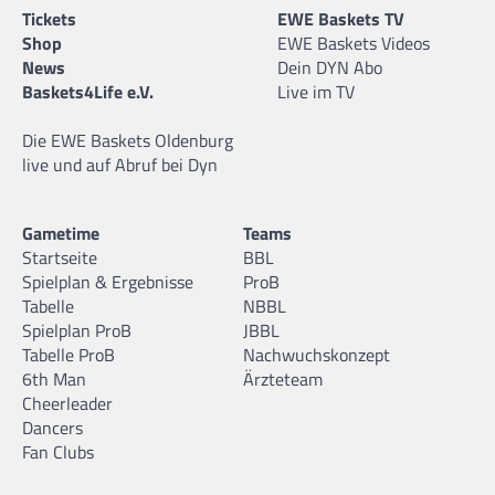
Tickets
EWE Baskets TV
Shop
EWE Baskets Videos
News
Dein DYN Abo
Baskets4Life e.V.
Live im TV
Die EWE Baskets Oldenburg
live und auf Abruf bei Dyn
Gametime
Teams
Startseite
BBL
Spielplan & Ergebnisse
ProB
Tabelle
NBBL
Spielplan ProB
JBBL
Tabelle ProB
Nachwuchskonzept
6th Man
Ärzteteam
Cheerleader
Dancers
Fan Clubs