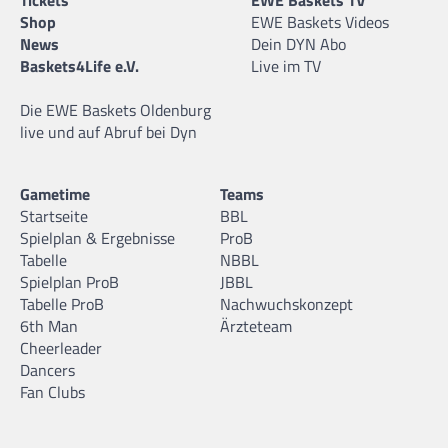
Tickets
EWE Baskets TV
Shop
EWE Baskets Videos
News
Dein DYN Abo
Baskets4Life e.V.
Live im TV
Die EWE Baskets Oldenburg
live und auf Abruf bei Dyn
Gametime
Teams
Startseite
BBL
Spielplan & Ergebnisse
ProB
Tabelle
NBBL
Spielplan ProB
JBBL
Tabelle ProB
Nachwuchskonzept
6th Man
Ärzteteam
Cheerleader
Dancers
Fan Clubs