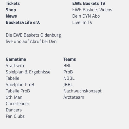
Tickets
EWE Baskets TV
Shop
EWE Baskets Videos
News
Dein DYN Abo
Baskets4Life e.V.
Live im TV
Die EWE Baskets Oldenburg
live und auf Abruf bei Dyn
Gametime
Teams
Startseite
BBL
Spielplan & Ergebnisse
ProB
Tabelle
NBBL
Spielplan ProB
JBBL
Tabelle ProB
Nachwuchskonzept
6th Man
Ärzteteam
Cheerleader
Dancers
Fan Clubs