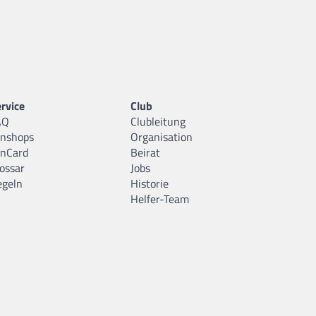
rvice
Club
AQ
Clubleitung
anshops
Organisation
anCard
Beirat
ossar
Jobs
egeln
Historie
Helfer-Team