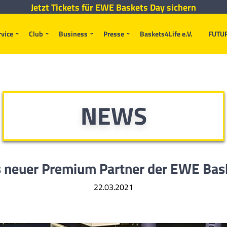
Jetzt Tickets für EWE Baskets Day sichern
rvice
Club
Business
Presse
Baskets4Life e.V.
FUTU
NEWS
es neuer Premium Partner der EWE Bas
22.03.2021