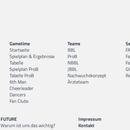
Gametime
Teams
Se
Startseite
BBL
F
Spielplan & Ergebnisse
ProB
F
Tabelle
NBBL
F
Spielplan ProB
JBBL
Gl
Tabelle ProB
Nachwuchskonzept
R
6th Man
Ärzteteam
Cheerleader
Dancers
Fan Clubs
FUTURE
Impressum
Warum ist uns das wichtig?
Kontakt