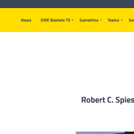
News
EWE Baskets TV
Gametime
Teams
Se
Robert C. Spi