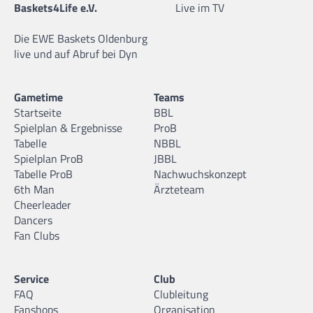
Baskets4Life e.V.
Live im TV
Die EWE Baskets Oldenburg
live und auf Abruf bei Dyn
Gametime
Teams
Startseite
BBL
Spielplan & Ergebnisse
ProB
Tabelle
NBBL
Spielplan ProB
JBBL
Tabelle ProB
Nachwuchskonzept
6th Man
Ärzteteam
Cheerleader
Dancers
Fan Clubs
Service
Club
FAQ
Clubleitung
Fanshops
Organisation