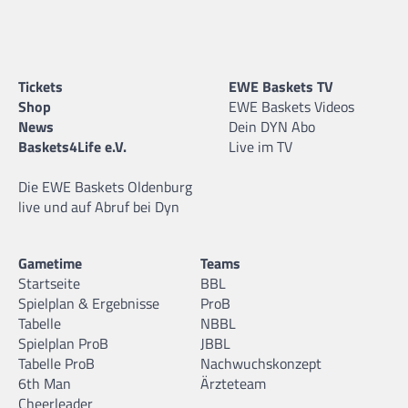
Tickets
EWE Baskets TV
Shop
EWE Baskets Videos
News
Dein DYN Abo
Baskets4Life e.V.
Live im TV
Die EWE Baskets Oldenburg
live und auf Abruf bei Dyn
Gametime
Teams
Startseite
BBL
Spielplan & Ergebnisse
ProB
Tabelle
NBBL
Spielplan ProB
JBBL
Tabelle ProB
Nachwuchskonzept
6th Man
Ärzteteam
Cheerleader