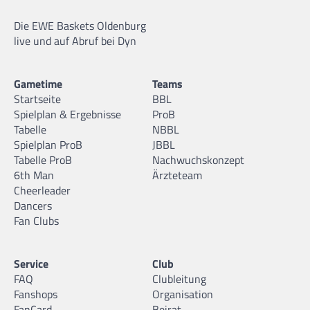
Die EWE Baskets Oldenburg
live und auf Abruf bei Dyn
Gametime
Teams
Startseite
BBL
Spielplan & Ergebnisse
ProB
Tabelle
NBBL
Spielplan ProB
JBBL
Tabelle ProB
Nachwuchskonzept
6th Man
Ärzteteam
Cheerleader
Dancers
Fan Clubs
Service
Club
FAQ
Clubleitung
Fanshops
Organisation
FanCard
Beirat