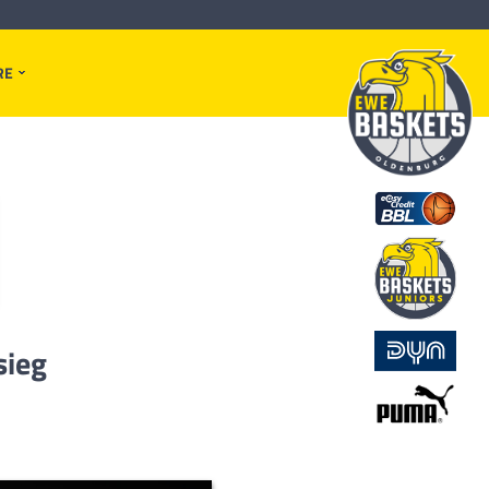
RE
sieg