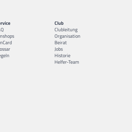
rvice
Club
AQ
Clubleitung
anshops
Organisation
anCard
Beirat
ossar
Jobs
egeln
Historie
Helfer-Team