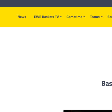
News
EWE Baskets TV
Gametime
Teams
Se
Bas