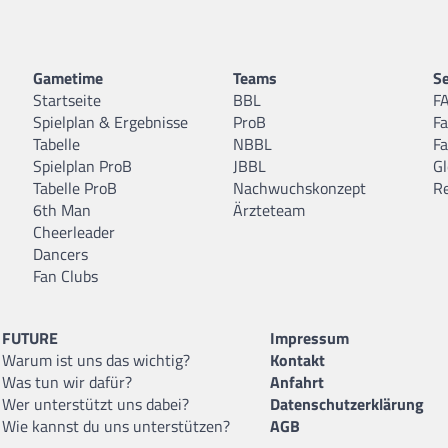
Gametime
Teams
Se
Startseite
BBL
F
Spielplan & Ergebnisse
ProB
F
Tabelle
NBBL
F
Spielplan ProB
JBBL
Gl
Tabelle ProB
Nachwuchskonzept
R
6th Man
Ärzteteam
Cheerleader
Dancers
Fan Clubs
FUTURE
Impressum
Warum ist uns das wichtig?
Kontakt
Was tun wir dafür?
Anfahrt
Wer unterstützt uns dabei?
Datenschutzerklärung
Wie kannst du uns unterstützen?
AGB