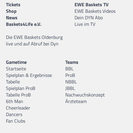
Tickets
EWE Baskets TV
Shop
EWE Baskets Videos
News
Dein DYN Abo
Baskets4Life e.V.
Live im TV
Die EWE Baskets Oldenburg
live und auf Abruf bei Dyn
Gametime
Teams
Startseite
BBL
Spielplan & Ergebnisse
ProB
Tabelle
NBBL
Spielplan ProB
JBBL
Tabelle ProB
Nachwuchskonzept
6th Man
Ärzteteam
Cheerleader
Dancers
Fan Clubs