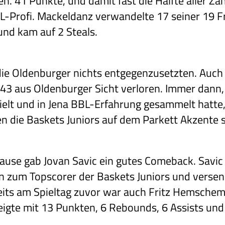
en. 41 Punkte, und damit fast die Hälfte aller Zä
BL-Profi. Mackeldanz verwandelte 17 seiner 19 F
und kam auf 2 Steals.
die Oldenburger nichts entgegenzusetzten. Auch
43 aus Oldenburger Sicht verloren. Immer dann
ielt und in Jena BBL-Erfahrung gesammelt hatte,
 die Baskets Juniors auf dem Parkett Akzente 
ause gab Jovan Savic ein gutes Comeback. Savi
n zum Topscorer der Baskets Juniors und versen
eits am Spieltag zuvor war auch Fritz Hemschem
igte mit 13 Punkten, 6 Rebounds, 6 Assists und 