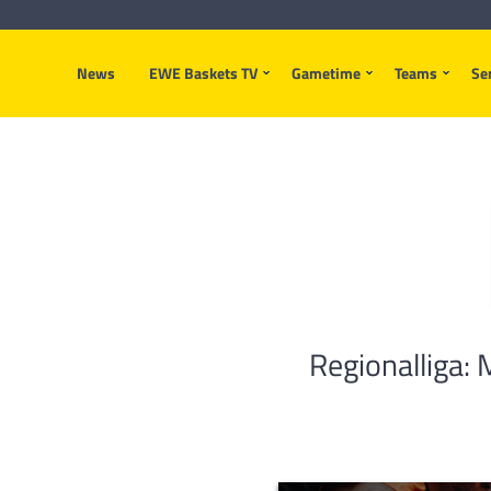
News
EWE Baskets TV
Gametime
Teams
Se
Regionalliga: