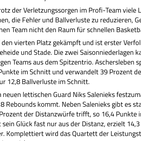
rotz der Verletzungssorgen im Profi-Team viele 
n, die Fehler und Ballverluste zu reduzieren, Ge
nen Team nicht den Raum für schnellen Basketba
 den vierten Platz gekämpft und ist erster Verf
teheide und Stade. Die zwei Saisonniederlagen k
egen Teams aus dem Spitzentrio. Aschersleben sp
90 Punkte im Schnitt und verwandelt 39 Prozent 
ur 12,8 Ballverluste im Schnitt.
m neuen lettischen Guard Niks Salenieks festzuma
4,8 Rebounds kommt. Neben Salenieks gibt es st
Prozent der Distanzwürfe trifft, so 16,4 Punkte 
 sein Glück fast nur aus der Distanz, erzielt 14,
ier. Komplettiert wird das Quartett der Leistung