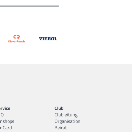
rvice
Club
AQ
Clubleitung
anshops
Organisation
anCard
Beirat