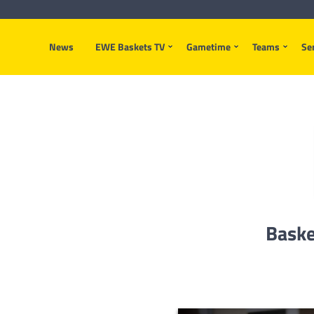
News
EWE Baskets TV
Gametime
Teams
Se
Baske