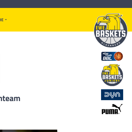
RE
enteam