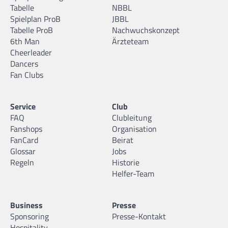
Tabelle
NBBL
Spielplan ProB
JBBL
Tabelle ProB
Nachwuchskonzept
6th Man
Ärzteteam
Cheerleader
Dancers
Fan Clubs
Service
Club
FAQ
Clubleitung
Fanshops
Organisation
FanCard
Beirat
Glossar
Jobs
Regeln
Historie
Helfer-Team
Business
Presse
Sponsoring
Presse-Kontakt
Hospitality