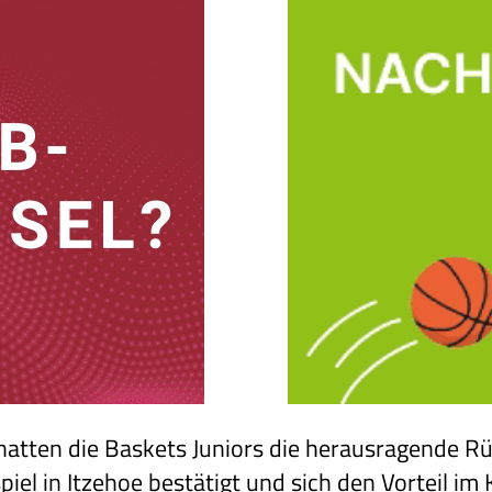
atten die Baskets Juniors die herausragende R
iel in Itzehoe bestätigt und sich den Vorteil im