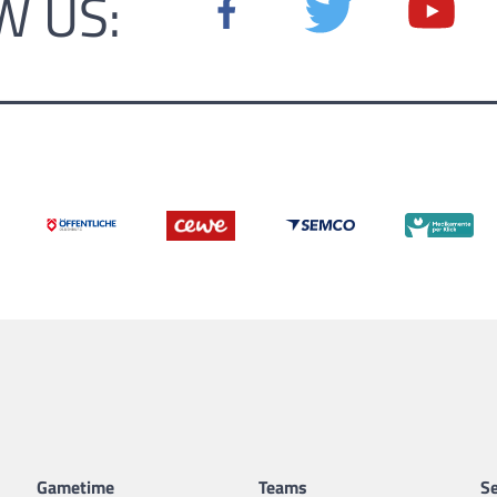
W US:
Gametime
Teams
Se