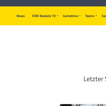
News
EWE Baskets TV
Gametime
Teams
Se
Letzter 