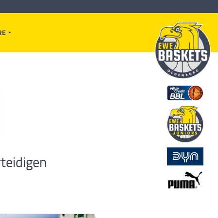
RE
rteidigen