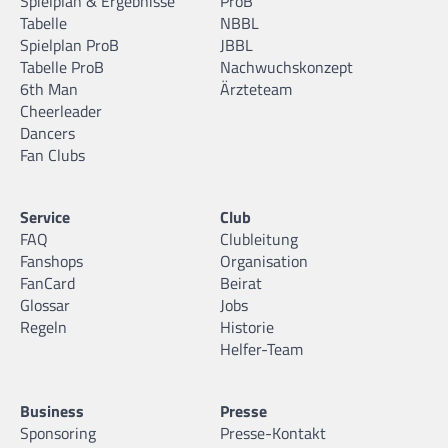
Spielplan & Ergebnisse
ProB
Tabelle
NBBL
Spielplan ProB
JBBL
Tabelle ProB
Nachwuchskonzept
6th Man
Ärzteteam
Cheerleader
Dancers
Fan Clubs
Service
Club
FAQ
Clubleitung
Fanshops
Organisation
FanCard
Beirat
Glossar
Jobs
Regeln
Historie
Helfer-Team
Business
Presse
Sponsoring
Presse-Kontakt