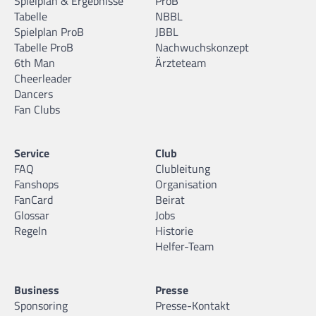
Spielplan & Ergebnisse
ProB
Tabelle
NBBL
Spielplan ProB
JBBL
Tabelle ProB
Nachwuchskonzept
6th Man
Ärzteteam
Cheerleader
Dancers
Fan Clubs
Service
Club
FAQ
Clubleitung
Fanshops
Organisation
FanCard
Beirat
Glossar
Jobs
Regeln
Historie
Helfer-Team
Business
Presse
Sponsoring
Presse-Kontakt