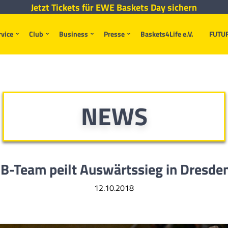
Jetzt Tickets für EWE Baskets Day sichern
rvice
Club
Business
Presse
Baskets4Life e.V.
FUTU
NEWS
B-Team peilt Auswärtssieg in Dresde
12.10.2018