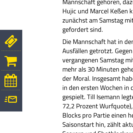
Mannschaft gehören, daz
Hujic und Marcel Keßen 
zunächst am Samstag mi
gefordert sind.
Die Mannschaft hat in d
Ausfällen getrotzt. Geg
vergangenen Samstag mi
mehr als 30 Minuten
gehe
der Moral.
Insgesamt habe
in den ersten Wochen in
gespielt. Till Isemann leg
72,2 Prozent Wurfquote),
Blocks pro Partie
einen h
Saisonstart
hin, zählt akt