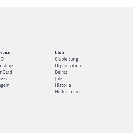
rvice
Club
AQ
Clubleitung
anshops
Organisation
anCard
Beirat
ossar
Jobs
egeln
Historie
Helfer-Team