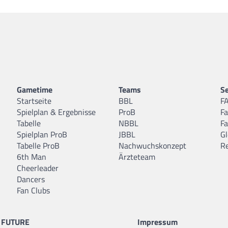
Gametime
Teams
Se
Startseite
BBL
F
Spielplan & Ergebnisse
ProB
F
Tabelle
NBBL
F
Spielplan ProB
JBBL
Gl
Tabelle ProB
Nachwuchskonzept
R
6th Man
Ärzteteam
Cheerleader
Dancers
Fan Clubs
FUTURE
Impressum