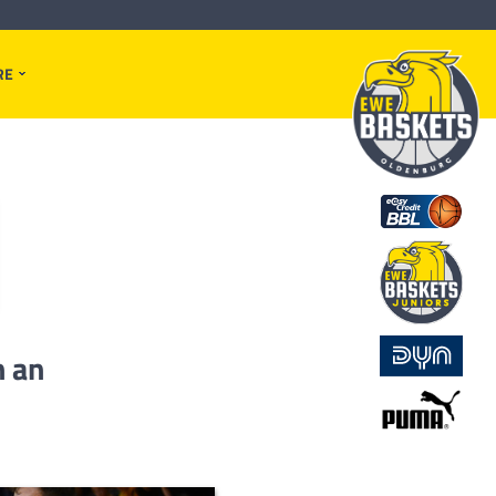
RE
n an