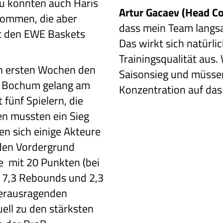
u könnten auch Haris
Artur Gacaev (Head Co
kommen, die aber
dass mein Team langsa
t den EWE Baskets
Das wirkt sich natürli
Trainingsqualität aus.
en ersten Wochen
den
Saisonsieg und müssen
en Bochum
gelang am
Konzentration auf das 
t
fünf Spielern, die
n mussten ein Sieg
n sich einige Akteure
 den Vordergrund
te mit
20 Punkten (bei
7,3 Rebounds und 2,3
erausragenden
uell zu den stärksten