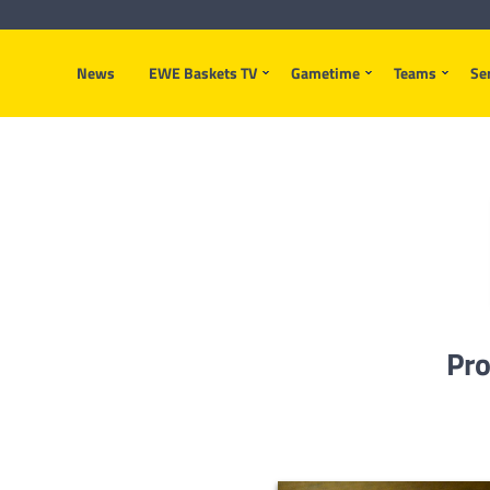
News
EWE Baskets TV
Gametime
Teams
Se
Pro