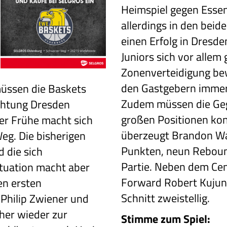
Heimspiel gegen Essen
allerdings in den beid
einen Erfolg in Dresd
Juniors sich vor allem
Zonenverteidigung be
den Gastgebern immer
müssen die Baskets
Zudem müssen die Geg
chtung Dresden
großen Positionen kon
ller Frühe macht sich
überzeugt Brandon Wat
eg. Die bisherigen
Punkten, neun Reboun
 die sich
Partie. Neben dem Cen
tuation macht aber
Forward Robert Kujund
en ersten
Schnitt zweistellig.
 Philip Zwiener und
her wieder zur
Stimme zum Spiel: