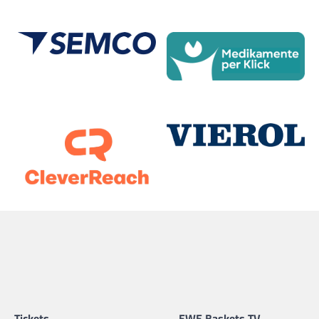
Tickets
EWE Baskets TV