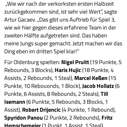
„Wie wir nach der verkorksten ersten Halbzeit
zurückgekommen sind, ist sehr viel Wert“, sagte
Artur Gacaev. „Das gibt uns Auftrieb für Spiel 3,
wie wir hier gegen dieses erfahrene Team in der
zweiten Hälfte aufgetreten sind. Das haben
meine Jungs super gemacht. Jetzt machen wir das
Ding eben im dritten Spiel klar!“
Für Oldenburg spielten:
Nigel Pruitt
(19 Punkte, 5
Rebounds, 3 Blocks),
Haris Hujic
(18 Punkte, 4
Assists, 2 Rebounds, 1 Steal),
Marcel Keßen
(15
Punkte, 10 Rebouonds, 1 Block),
Jacob Hollatz
(6
Punkte, 6 Assists, 8 Rebounds, 2 Steals),
Till
Isemann
(6 Punkte, 5 Rebounds, 3 Blocks, 1
Assist),
Robert Drijencic
(4 Punkte, 1 Rebound),
Spyridon Panou
(2 Punkte, 2 Rebounds),
Fritz
Hemschemeier
(1 Punkt, 1 Assist, 1 Steal).