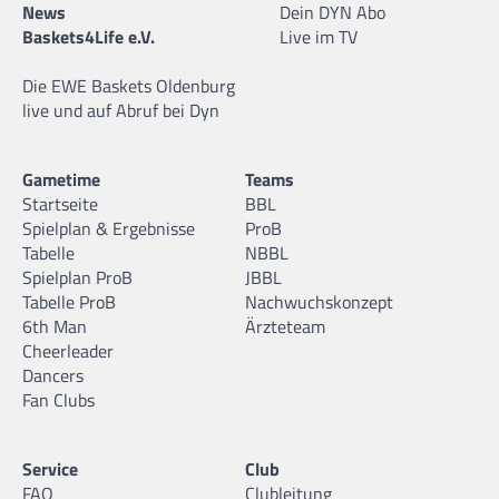
News
Dein DYN Abo
Baskets4Life e.V.
Live im TV
Die EWE Baskets Oldenburg
live und auf Abruf bei Dyn
Gametime
Teams
Startseite
BBL
Spielplan & Ergebnisse
ProB
Tabelle
NBBL
Spielplan ProB
JBBL
Tabelle ProB
Nachwuchskonzept
6th Man
Ärzteteam
Cheerleader
Dancers
Fan Clubs
Service
Club
FAQ
Clubleitung