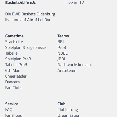
Baskets4Life e.V.
Live im TV
Die EWE Baskets Oldenburg
live und auf Abruf bei Dyn
Gametime
Teams
Startseite
BBL
Spielplan & Ergebnisse
ProB
Tabelle
NBBL
Spielplan ProB
JBBL
Tabelle ProB
Nachwuchskonzept
6th Man
Ärzteteam
Cheerleader
Dancers
Fan Clubs
Service
Club
FAQ
Clubleitung
Fanshops
Organisation