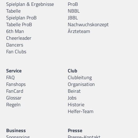
Spielplan & Ergebnisse
ProB
Tabelle
NBBL
Spielplan ProB
JBBL
Tabelle ProB
Nachwuchskonzept
6th Man
Ärzteteam
Cheerleader
Dancers
Fan Clubs
Service
Club
FAQ
Clubleitung
Fanshops
Organisation
FanCard
Beirat
Glossar
Jobs
Regeln
Historie
Helfer-Team
Business
Presse
Sponsoring
Presse-Kontakt