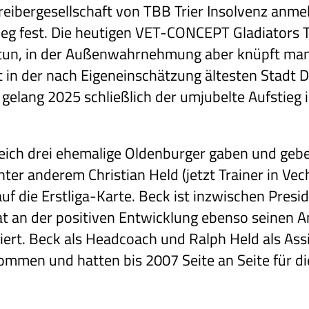
reibergesellschaft von TBB Trier Insolvenz anme
ieg fest. Die heutigen VET-CONCEPT Gladiators T
 tun, in der Außenwahrnehmung aber knüpft man
 in der nach Eigeneinschätzung ältesten Stadt 
 gelang 2025 schließlich der umjubelte Aufstieg 
eich drei ehemalige Oldenburger gaben und geben
nter anderem Christian Held (jetzt Trainer in Ve
f die Erstliga-Karte. Beck ist inzwischen Presid
at an der positiven Entwicklung ebenso seinen An
ngiert. Beck als Headcoach und Ralph Held als As
ommen und hatten bis 2007 Seite an Seite für d