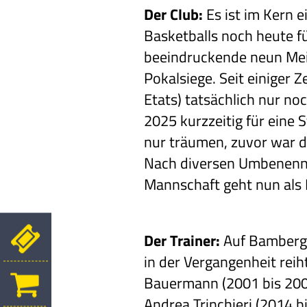
Der Club:
Es ist im Kern 
Basketballs noch heute f
beeindruckende neun Meis
Pokalsiege. Seit einiger Z
Etats) tatsächlich nur no
2025 kurzzeitig für eine
nur träumen, zuvor war d
Nach diversen Umbenennu
Mannschaft geht nun als
Der Trainer:
Auf Bamberg
in der Vergangenheit reih
Bauermann (2001 bis 2008)
Andrea Trinchieri (2014 b