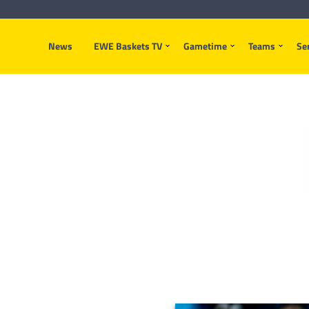
News
EWE Baskets TV
Gametime
Teams
Se