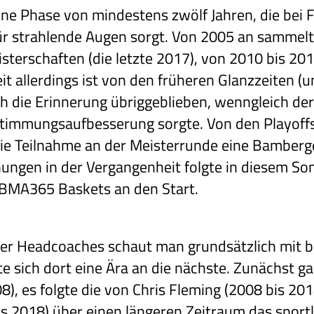
eine Phase von mindestens zwölf Jahren, die bei
ür strahlende Augen sorgt. Von 2005 an sammelt
terschaften (die letzte 2017), von 2010 bis 20
eit allerdings ist von den früheren Glanzzeiten (
ch die Erinnerung übriggeblieben, wenngleich der
 Stimmungsaufbesserung sorgte. Von den Playoffs
ie Teilnahme an der Meisterrunde eine Bamberge
ngen in der Vergangenheit folgte in diesem So
 BMA365 Baskets an den Start.
er Headcoaches schaut man grundsätzlich mit 
te sich dort eine Ära an die nächste. Zunächst ga
, es folgte die von Chris Fleming (2008 bis 2014
is 2018) über einen längeren Zeitraum das sport