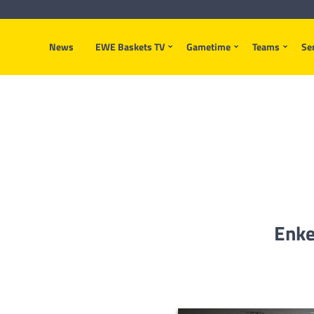
News
EWE Baskets TV
Gametime
Teams
Se
Enke