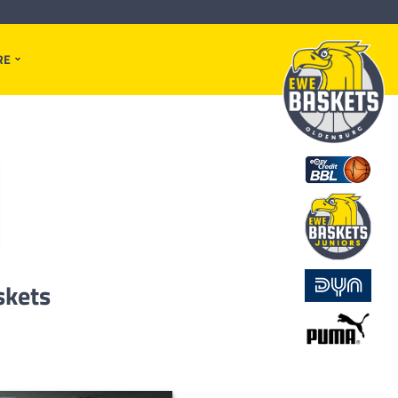
RE
skets