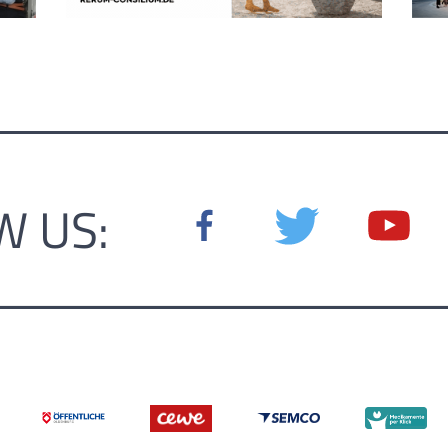
W US: