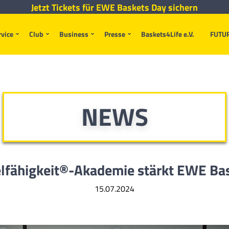
Jetzt Tickets für EWE Baskets Day sichern
rvice
Club
Business
Presse
Baskets4Life e.V.
FUTU
NEWS
lfähigkeit®-Akademie stärkt EWE Ba
15.07.2024