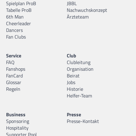
Spielplan ProB
JBBL
Tabelle ProB
Nachwuchskonzept
6th Man
Ärzteteam
Cheerleader
Dancers
Fan Clubs
Service
Club
FAQ
Clubleitung
Fanshops
Organisation
FanCard
Beirat
Glossar
Jobs
Regeln
Historie
Helfer-Team
Business
Presse
Sponsoring
Presse-Kontakt
Hospitality
Supporter Pool