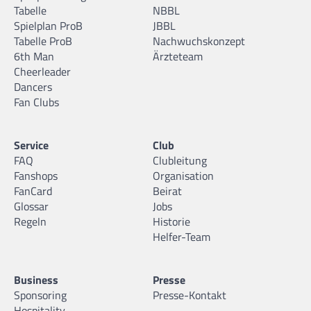
Tabelle
NBBL
Spielplan ProB
JBBL
Tabelle ProB
Nachwuchskonzept
6th Man
Ärzteteam
Cheerleader
Dancers
Fan Clubs
Service
Club
FAQ
Clubleitung
Fanshops
Organisation
FanCard
Beirat
Glossar
Jobs
Regeln
Historie
Helfer-Team
Business
Presse
Sponsoring
Presse-Kontakt
Hospitality