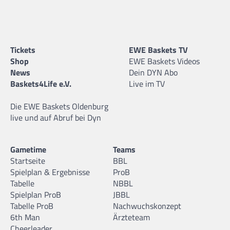
Tickets
EWE Baskets TV
Shop
EWE Baskets Videos
News
Dein DYN Abo
Baskets4Life e.V.
Live im TV
Die EWE Baskets Oldenburg
live und auf Abruf bei Dyn
Gametime
Teams
Startseite
BBL
Spielplan & Ergebnisse
ProB
Tabelle
NBBL
Spielplan ProB
JBBL
Tabelle ProB
Nachwuchskonzept
6th Man
Ärzteteam
Cheerleader