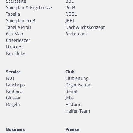
Startseite
BBL
Spielplan & Ergebnisse
ProB
Tabelle
NBBL
Spielplan ProB
JBBL
Tabelle ProB
Nachwuchskonzept
6th Man
Ärzteteam
Cheerleader
Dancers
Fan Clubs
Service
Club
FAQ
Clubleitung
Fanshops
Organisation
FanCard
Beirat
Glossar
Jobs
Regeln
Historie
Helfer-Team
Business
Presse