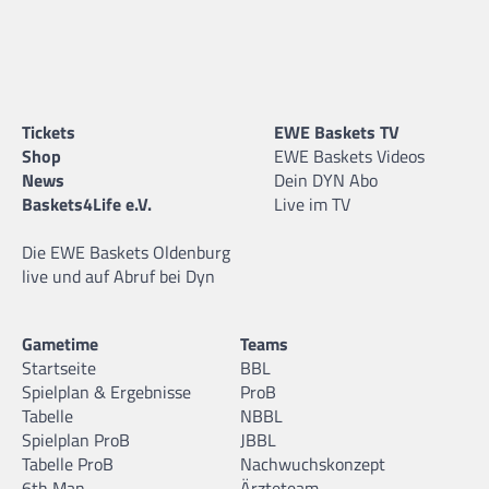
Tickets
EWE Baskets TV
Shop
EWE Baskets Videos
News
Dein DYN Abo
Baskets4Life e.V.
Live im TV
Die EWE Baskets Oldenburg
live und auf Abruf bei Dyn
Gametime
Teams
Startseite
BBL
Spielplan & Ergebnisse
ProB
Tabelle
NBBL
Spielplan ProB
JBBL
Tabelle ProB
Nachwuchskonzept
6th Man
Ärzteteam