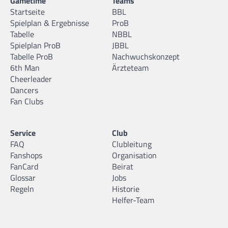
Gametime
Teams
Startseite
BBL
Spielplan & Ergebnisse
ProB
Tabelle
NBBL
Spielplan ProB
JBBL
Tabelle ProB
Nachwuchskonzept
6th Man
Ärzteteam
Cheerleader
Dancers
Fan Clubs
Service
Club
FAQ
Clubleitung
Fanshops
Organisation
FanCard
Beirat
Glossar
Jobs
Regeln
Historie
Helfer-Team