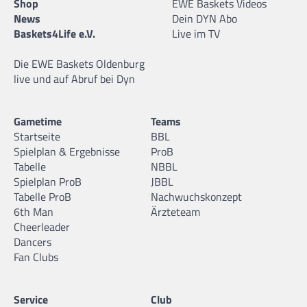
Shop
EWE Baskets Videos
News
Dein DYN Abo
Baskets4Life e.V.
Live im TV
Die EWE Baskets Oldenburg
live und auf Abruf bei Dyn
Gametime
Teams
Startseite
BBL
Spielplan & Ergebnisse
ProB
Tabelle
NBBL
Spielplan ProB
JBBL
Tabelle ProB
Nachwuchskonzept
6th Man
Ärzteteam
Cheerleader
Dancers
Fan Clubs
Service
Club