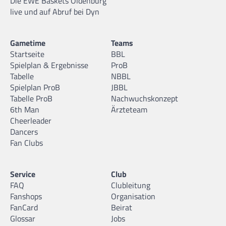
Die EWE Baskets Oldenburg
live und auf Abruf bei Dyn
Gametime
Teams
Startseite
BBL
Spielplan & Ergebnisse
ProB
Tabelle
NBBL
Spielplan ProB
JBBL
Tabelle ProB
Nachwuchskonzept
6th Man
Ärzteteam
Cheerleader
Dancers
Fan Clubs
Service
Club
FAQ
Clubleitung
Fanshops
Organisation
FanCard
Beirat
Glossar
Jobs