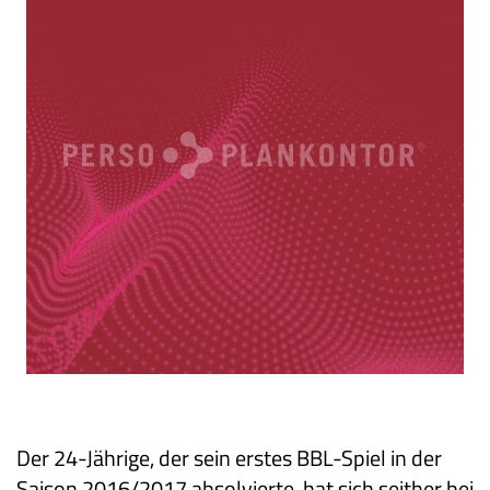
Der 24-Jährige, der sein erstes BBL-Spiel in der
Saison 2016/2017 absolvierte, hat sich seither bei