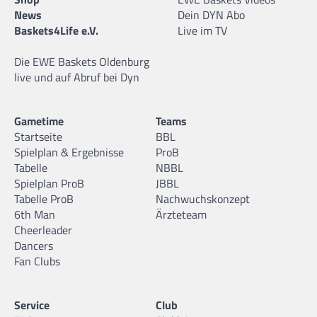
News
Dein DYN Abo
Baskets4Life e.V.
Live im TV
Die EWE Baskets Oldenburg
live und auf Abruf bei Dyn
Gametime
Teams
Startseite
BBL
Spielplan & Ergebnisse
ProB
Tabelle
NBBL
Spielplan ProB
JBBL
Tabelle ProB
Nachwuchskonzept
6th Man
Ärzteteam
Cheerleader
Dancers
Fan Clubs
Service
Club