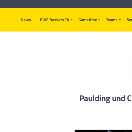
News
EWE Baskets TV
Gametime
Teams
Se
Paulding und C