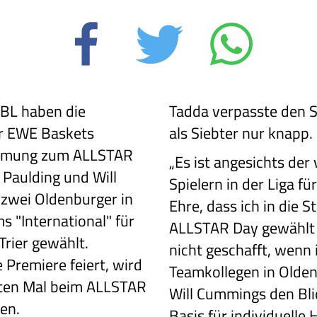
BBL haben die
Tadda verpasste den Sp
r EWE Baskets
als Siebter nur knapp.
immung zum ALLSTAR
„Es ist angesichts der
 Paulding und Will
Spielern in der Liga f
zwei Oldenburger in
Ehre, dass ich in die S
s "International" für
ALLSTAR Day gewählt 
Trier gewählt.
nicht geschafft, wenn 
Premiere feiert, wird
Teamkollegen in Olden
hten Mal beim ALLSTAR
Will Cummings den Bli
en.
Basis für individuelle