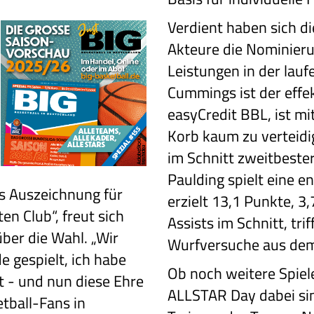
Verdient haben sich d
Akteure die Nominieru
Leistungen in der lauf
Cummings ist der effe
easyCredit BBL, ist m
Korb kaum zu verteidi
im Schnitt zweitbester
Paulding spielt eine e
ls Auszeichnung für
erzielt 13,1 Punkte, 
n Club“, freut sich
Assists im Schnitt, tri
ber die Wahl. „Wir
Wurfversuche aus dem
 gespielt, ich habe
Ob noch weitere Spie
t - und nun diese Ehre
ALLSTAR Day dabei si
tball-Fans in