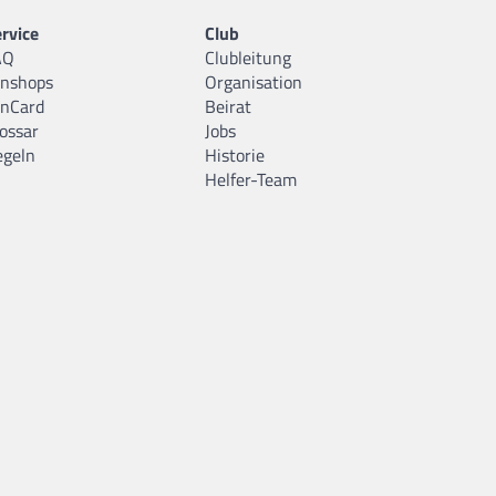
rvice
Club
AQ
Clubleitung
anshops
Organisation
anCard
Beirat
ossar
Jobs
egeln
Historie
Helfer-Team