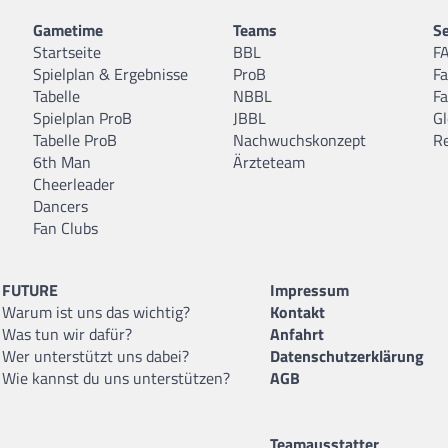
Gametime
Teams
Se
Startseite
BBL
F
Spielplan & Ergebnisse
ProB
F
Tabelle
NBBL
F
Spielplan ProB
JBBL
Gl
Tabelle ProB
Nachwuchskonzept
R
6th Man
Ärzteteam
Cheerleader
Dancers
Fan Clubs
FUTURE
Impressum
Warum ist uns das wichtig?
Kontakt
Was tun wir dafür?
Anfahrt
Wer unterstützt uns dabei?
Datenschutzerklärung
Wie kannst du uns unterstützen?
AGB
Teamausstatter