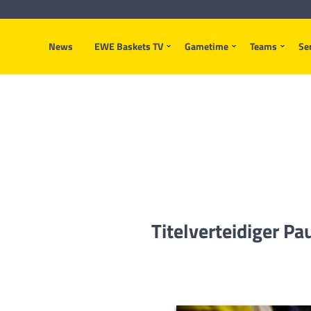
News
EWE Baskets TV
Gametime
Teams
Se
Titelverteidiger P