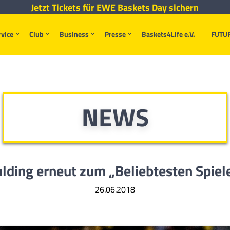
Jetzt Tickets für EWE Baskets Day sichern
rvice
Club
Business
Presse
Baskets4Life e.V.
FUTU
NEWS
aulding erneut zum
„Beliebtesten Spiel
26.06.2018