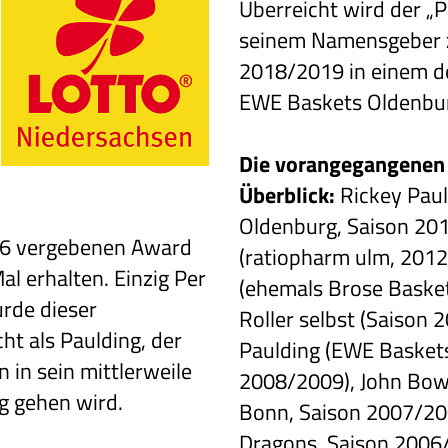
Überreicht wird der „
seinem Namensgeber z
2018/2019 in einem de
EWE Baskets Oldenbu
Die vorangegangenen 
Überblick:
Rickey Pau
Oldenburg, Saison 20
006 vergebenen Award
(ratiopharm ulm, 2012
al erhalten. Einzig Per
(ehemals Brose Basket
rde dieser
Roller selbst (Saison 
ht als Paulding, der
Paulding (EWE Basket
in sein mittlerweile
2008/2009), John Bow
g gehen wird.
Bonn, Saison 2007/200
Dragons, Saison 2006