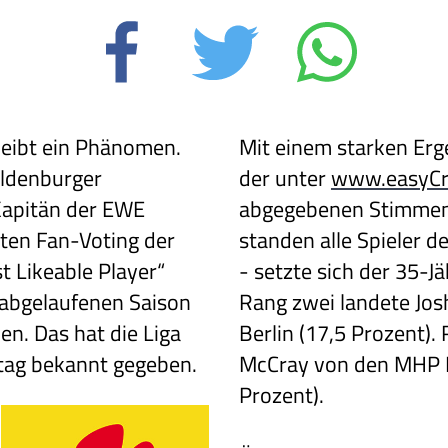
bleibt ein Phänomen.
Mit einem starken Erg
Oldenburger
der unter
www.easyCr
Kapitän der EWE
abgegebenen Stimmen
ten Fan-Voting der
standen alle Spieler d
 Likeable Player“
- setzte sich der 35-Jä
r abgelaufenen Saison
Rang zwei landete Jo
n. Das hat die Liga
Berlin (17,5 Prozent).
tag bekannt gegeben.
McCray von den MHP R
Prozent).