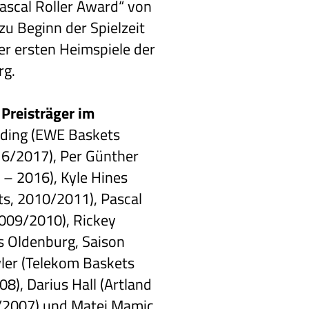
Pascal Roller Award“ von
u Beginn der Spielzeit
r ersten Heimspiele der
rg.
Preisträger im
lding (EWE Baskets
16/2017), Per Günther
 – 2016), Kyle Hines
s, 2010/2011), Pascal
2009/2010), Rickey
s Oldenburg, Saison
ler (Telekom Baskets
8), Darius Hall (Artland
/2007) und Matej Mamic