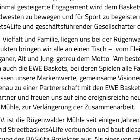
nmal gesteigerte Engagement wird dem Baskets4
westen zu bewegen und für Sport zu begeistern
ets4Life und geschäftsführender Gesellschafter
 Vielfalt und Familie, liegen uns bei der Rügen
ukten bringen wir alle an einen Tisch – vom Fle
eganer, Alt und Jung: getreu dem Motto‚ ‘Am bes
n auch die EWE Baskets, bei deren Spielen alle 
assen unsere Markenwerte, gemeinsame Visione
nau zu einer Partnerschaft mit den EWE Baskets
artner und freuen uns auf eine ereignisreiche neu
 Mühle, zur Verlängerung der Zusammenarbeit.
V. ist die Rügenwalder Mühle seit einigen Jahre
und Streetbaskets4Life verbunden und baut die
ung des BASKita Projektes aus. Als einer von mi