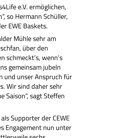
Life e.V. ermöglichen,
“, so Hermann Schüller,
 der EWE Baskets.
walder Mühle sehr am
ischfan, über den
ten schmeckt’s, wenn’s
Fans gemeinsam jubeln
n und unser Anspruch für
. Wir sind daher sehr
e Saison“, sagt Steffen
n als Supporter der CEWE
ses Engagement nun unter
ttlerweile sechs