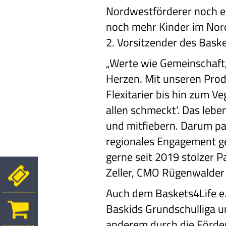
Nordwestförderer noch ei
noch mehr Kinder im Nord
2. Vorsitzender des Bask
„Werte wie Gemeinschaft,
Herzen. Mit unseren Prod
Flexitarier bis hin zum V
allen schmeckt‘. Das lebe
und mitfiebern. Darum p
regionales Engagement ge
gerne seit 2019 stolzer P
Zeller, CMO Rügenwalder
Auch dem Baskets4Life e.
Baskids Grundschulliga 
anderem durch die Förder