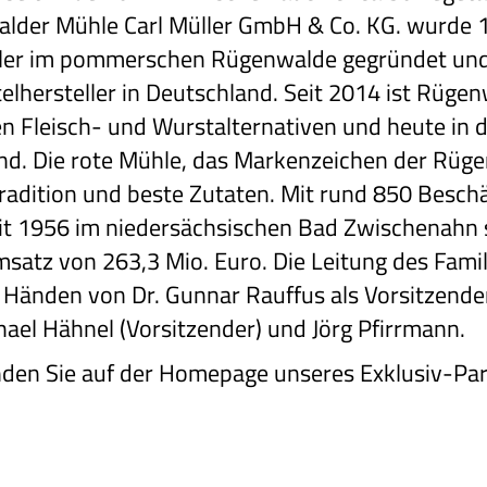
walder Mühle Carl Müller GmbH & Co. KG. wurde 
ller im pommerschen Rügenwalde gegründet und 
lhersteller in Deutschland. Seit 2014 ist Rügen
n Fleisch- und Wurstalternativen und heute in
nd. Die rote Mühle, das Markenzeichen der Rüge
radition und beste Zutaten. Mit rund 850 Beschä
t 1956 im niedersächsischen Bad Zwischenahn si
satz von 263,3 Mio. Euro. Die Leitung des Fami
n Händen von Dr. Gunnar Rauffus als Vorsitzende
hael Hähnel (Vorsitzender) und Jörg Pfirrmann.
nden Sie auf der Homepage unseres Exklusiv-Par