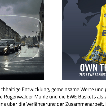
nachhaltige Entwicklung, gemeinsame Werte und g
e Rügenwalder Mühle und die EWE Baskets als 
ns über die Verlängerung der Zusammenarbeit. 