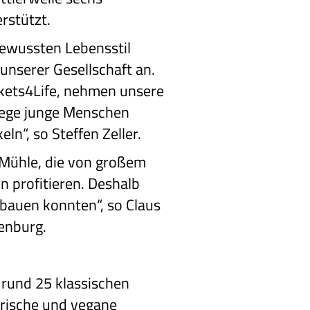
rstützt.
bewussten Lebensstil
 unserer Gesellschaft an.
skets4Life, nehmen unsere
 Wege junge Menschen
ln“, so Steffen Zeller.
 Mühle, die von großem
 profitieren. Deshalb
sbauen konnten“, so Claus
enburg.
rund 25 klassischen
arische und vegane