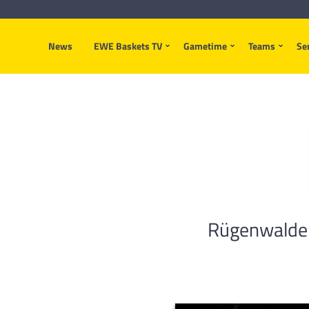
News
EWE Baskets TV
Gametime
Teams
Se
Rügenwalder