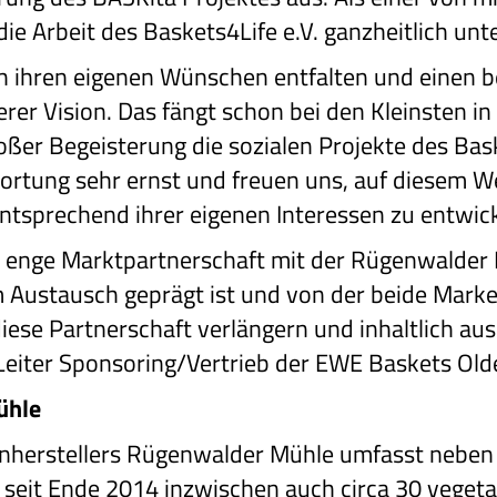
e Arbeit des Baskets4Life e.V. ganzheitlich unte
h ihren eigenen Wünschen entfalten und einen 
erer Vision. Das fängt schon bei den Kleinsten in
oßer Begeisterung die sozialen Projekte des Ba
wortung sehr ernst und freuen uns, auf diesem
entsprechend ihrer eigenen Interessen zu entwicke
e enge Marktpartnerschaft mit der Rügenwalder
 Austausch geprägt ist und von der beide Marken
diese Partnerschaft verlängern und inhaltlich au
Leiter Sponsoring/Vertrieb der EWE Baskets Old
ühle
nherstellers Rügenwalder Mühle umfasst neben 
seit Ende 2014 inzwischen auch circa 30 veget