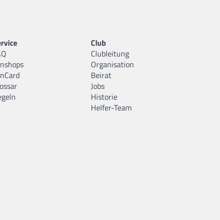
rvice
Club
AQ
Clubleitung
anshops
Organisation
anCard
Beirat
ossar
Jobs
egeln
Historie
Helfer-Team