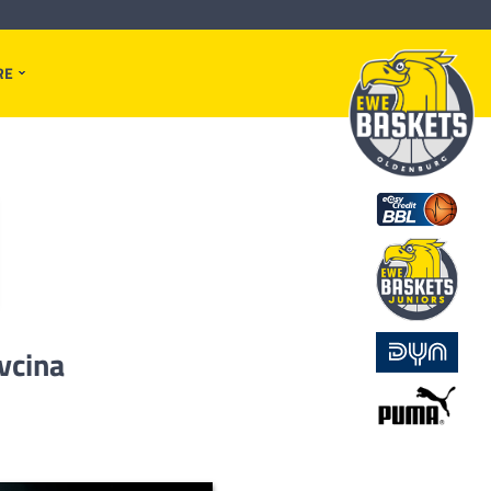
RE
vcina