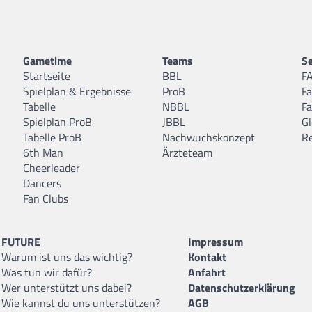
Gametime
Teams
Se
Startseite
BBL
F
Spielplan & Ergebnisse
ProB
F
Tabelle
NBBL
F
Spielplan ProB
JBBL
Gl
Tabelle ProB
Nachwuchskonzept
R
6th Man
Ärzteteam
Cheerleader
Dancers
Fan Clubs
FUTURE
Impressum
Warum ist uns das wichtig?
Kontakt
Was tun wir dafür?
Anfahrt
Wer unterstützt uns dabei?
Datenschutzerklärung
Wie kannst du uns unterstützen?
AGB