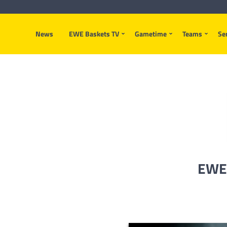
News
EWE Baskets TV
Gametime
Teams
Se
EWE 