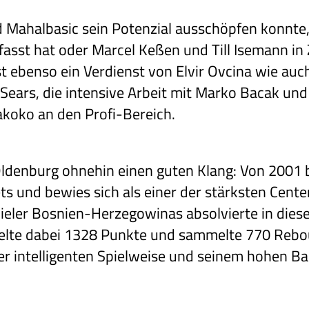
id Mahalbasic sein Potenzial ausschöpfen konnte
fasst hat oder Marcel Keßen und Till Isemann in
 ebenso ein Verdienst von Elvir Ovcina wie auch
n Sears, die intensive Arbeit mit Marko Bacak u
akoko an den Profi-Bereich.
ldenburg ohnehin einen guten Klang: Von 2001 bi
s und bewies sich als einer der stärksten Cente
ieler Bosnien-Herzegowinas absolvierte in die
zielte dabei 1328 Punkte und sammelte 770 Reb
er intelligenten Spielweise und seinem hohen Ba