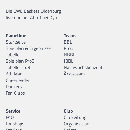
Die EWE Baskets Oldenburg
live und auf Abruf bei Dyn
Gametime
Teams
Startseite
BBL
Spielplan & Ergebnisse
ProB
Tabelle
NBBL
Spielplan ProB
JBBL
Tabelle ProB
Nachwuchskonzept
6th Man
Ärzteteam
Cheerleader
Dancers
Fan Clubs
Service
Club
FAQ
Clubleitung
Fanshops
Organisation
FanCard
Beirat