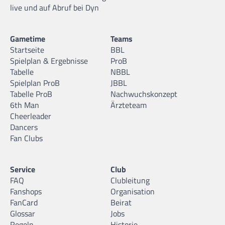
live und auf Abruf bei Dyn
Gametime
Teams
Startseite
BBL
Spielplan & Ergebnisse
ProB
Tabelle
NBBL
Spielplan ProB
JBBL
Tabelle ProB
Nachwuchskonzept
6th Man
Ärzteteam
Cheerleader
Dancers
Fan Clubs
Service
Club
FAQ
Clubleitung
Fanshops
Organisation
FanCard
Beirat
Glossar
Jobs
Regeln
Historie