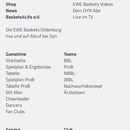
Shop
EWE Baskets Videos
News
Dein DYN Abo
Baskets4Life e.V.
Live im TV
Die EWE Baskets Oldenburg
live und auf Abruf bei Dyn
Gametime
Teams
Startseite
BBL
Spielplan & Ergebnisse
ProB
Tabelle
NBBL
Spielplan ProB
JBBL
Tabelle ProB
Nachwuchskonzept
6th Man
Ärzteteam
Cheerleader
Dancers
Fan Clubs
Service
Club