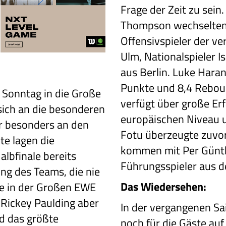
Frage der Zeit zu sein
Thompson wechselten 
Offensivspieler der v
Ulm, Nationalspieler 
aus Berlin. Luke Haran
Punkte und 8,4 Rebou
 Sonntag in die Große
verfügt über große Er
ich an die besonderen
europäischen Niveau u
er besonders an den
Fotu überzeugte zuvor
te lagen die
kommen mit Per Günth
lbfinale bereits
Führungsspieler aus de
ung des Teams, die nie
Das Wiedersehen:
e in der Großen EWE
 Rickey Paulding aber
In der vergangenen Sa
d das größte
noch für die Gäste auf