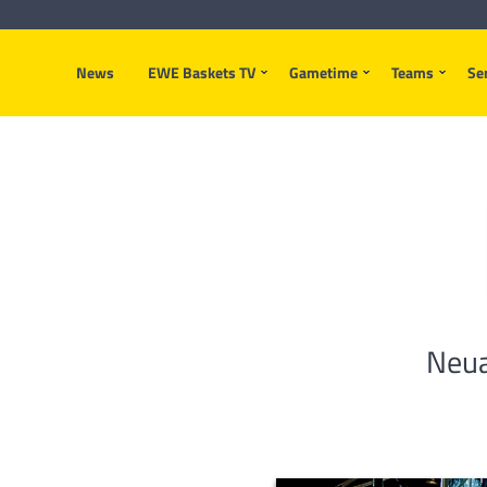
News
EWE Baskets TV
Gametime
Teams
Se
Neua