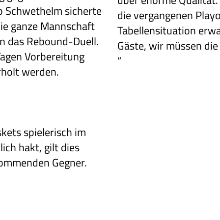
über enorme Qualität
pp Schwethelm sicherte
die vergangenen Playo
die ganze Mannschaft
Tabellensituation erwa
nn das Rebound-Duell.
Gäste, wir müssen die 
Tagen Vorbereitung
“
rholt werden.
ets spielerisch
im
ich hakt,
gilt dies
ommenden Gegner.