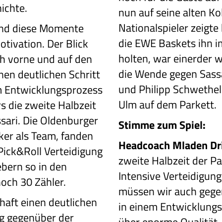
ichte.
nun auf seine alten Ko
Nationalspieler zeigte
sind diese Momente
die EWE Baskets ihn 
tivation. Der Blick
holten, war einerder w
ach vorne und auf den
die Wende gegen Sassa
en deutlichen Schritt
und Philipp Schwethel
im Entwicklungsprozess
Ulm auf dem Parkett.
s die zweite Halbzeit
sari. Die Oldenburger
Stimme zum Spiel:
rker als Team, fanden
Headcoach Mladen Dri
Pick&Roll Verteidigung
zweite Halbzeit der Par
bern so in den
Intensive Verteidigun
och 30 Zähler.
müssen wir auch gegen
aft einen deutlichen
in einem Entwicklungs
ng gegenüber der