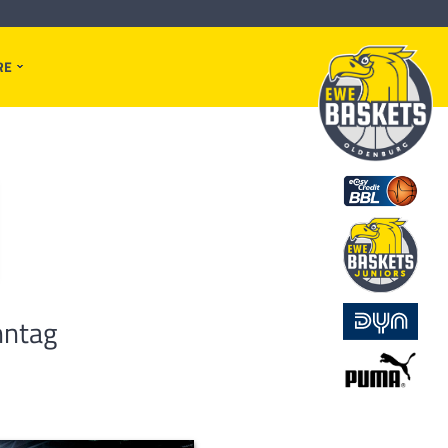
RE
nntag