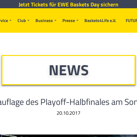
Jetzt Tickets für EWE Baskets Day sichern
rvice
Club
Business
Presse
Baskets4Life e.V.
FUTU
NEWS
uflage des Playoff-Halbfinales am So
20.10.2017