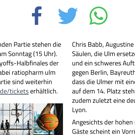
nden Partie stehen die
Chris Babb, Augustine 
m Sonntag (15 Uhr).
Säulen, die Ulm erset
yoffs-Halbfinales der
und ein schweres Auf
abei ratiopharm ulm
gegen Berlin, Bayreut
artie sind weiterhin
dass die Ulmer mit ein
e/tickets
erhältlich.
auf dem 14. Platz ste
zudem zuletzt eine deu
Lyon.
Angesichts der hohen i
Gäste scheint ein Vorr