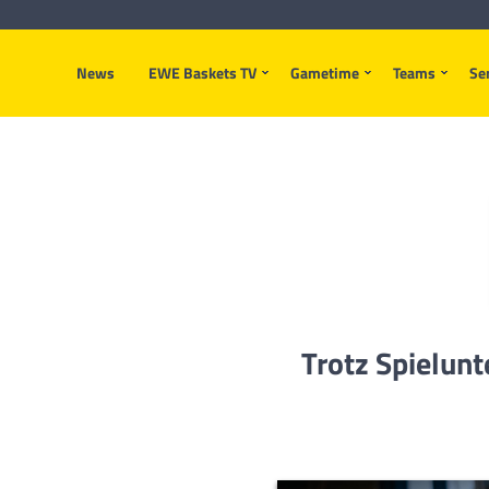
News
EWE Baskets TV
Gametime
Teams
Se
Trotz Spielunt