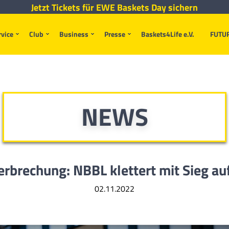
Jetzt Tickets für EWE Baskets Day sichern
rvice
Club
Business
Presse
Baskets4Life e.V.
FUTU
NEWS
erbrechung: NBBL klettert mit Sieg au
02.11.2022