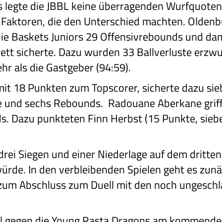
s legte die JBBL keine überragenden Wurfquoten a
 Faktoren, die den Unterschied machten. Oldenbu
ie Baskets Juniors 29 Offensivrebounds und dami
ett sicherte. Dazu wurden 33 Ballverluste erz
r als die Gastgeber (94:59).
it 18 Punkten zum Topscorer, sicherte dazu sie
e und sechs Rebounds. Radouane Aberkane griff 
s. Dazu punkteten Finn Herbst (15 Punkte, sieb
 drei Siegen und einer Niederlage auf dem dritten
ürde. In den verbleibenden Spielen geht es zun
 zum Abschluss zum Duell mit den noch ungesch
l gegen die Young Rasta Dragons am kommenden