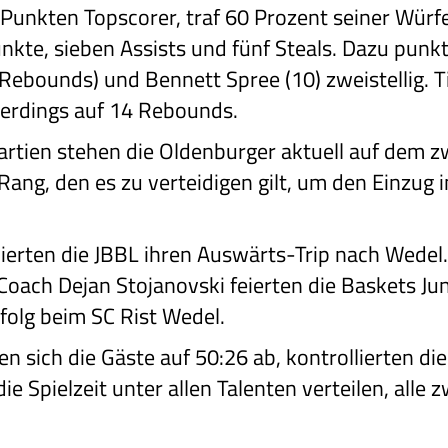
 Punkten Topscorer, traf 60 Prozent seiner Würf
kte, sieben Assists und fünf Steals. Dazu punk
 Rebounds) und Bennett Spree (10) zweistellig. 
lerdings auf 14 Rebounds.
Partien stehen die Oldenburger aktuell auf dem zw
ng, den es zu verteidigen gilt, um den Einzug i
vierten die JBBL ihren Auswärts-Trip nach Wedel
Coach Dejan Stojanovski feierten die Baskets J
olg beim SC Rist Wedel.
ten sich die Gäste auf 50:26 ab, kontrollierten d
ie Spielzeit unter allen Talenten verteilen, alle