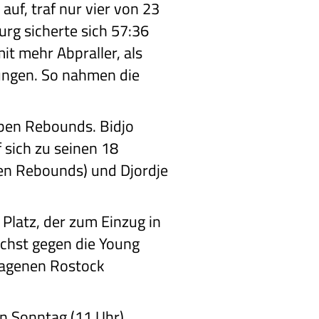
uf, traf nur vier von 23
rg sicherte sich 57:36
t mehr Abpraller, als
wungen. So nahmen die
ben Rebounds. Bidjo
sich zu seinen 18
en Rebounds) und Djordje
 Platz, der zum Einzug in
ächst gegen die Young
lagenen Rostock
 Sonntag (11 Uhr)