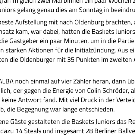
amm gleich zwei Mal binnen ein paar Wochen z
uniors gelang genau dies am Sonntag in beeindr
beste Aufstellung mit nach Oldenburg brachten, 
nsatz kam, war dabei, hatten die Baskets Junior
ie Gastgeber ein paar Minuten, um in die Partie
en starken Aktionen für die Initialzündung. Aus
n die Oldenburger mit 35 Punkten im zweiten A
BA noch einmal auf vier Zähler heran, dann übe
lich, der gegen die Energie von Colin Schröder, a
 keine Antwort fand. Mit viel Druck in der Vertei
ab, die Begegnung war lange entschieden.
ene Gäste gestalteten die Baskets Juniors das 
azu 14 Steals und insgesamt 28 Berliner Ballver