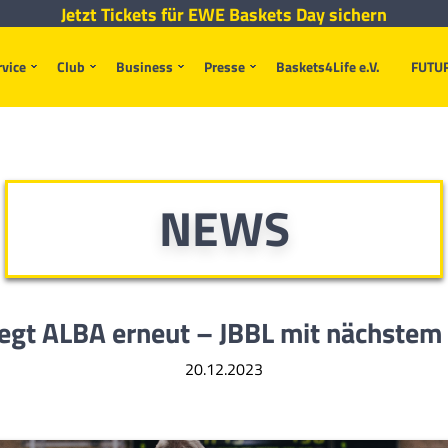
Jetzt Tickets für EWE Baskets Day sichern
rvice
Club
Business
Presse
Baskets4Life e.V.
FUTU
NEWS
egt ALBA erneut – JBBL mit
nächstem
20.12.2023