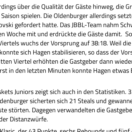
rdings über die Qualität der Gäste hinweg, die 
 Saison spielen. Die Oldenburger allerdings set
ovski gefordert hatte. Das JBBL-Team nahm Sch
en Woche mit und erdrückte die Gäste damit. So 
iertels wuchs der Vorsprung auf 38:18. Weil die
, konnte sich Hagen stabilisieren, so dass der Vo
itten Viertel erhöhten die Gastgeber dann wied
rst in den letzten Minuten konnte Hagen etwas
kets Juniors zeigt sich auch in den Statistiken. 
ldenburger sicherten sich 21 Steals und gewan
luste störten. Dagegen verwandelten die Gastgebe
der Distanzwürfe.
 Klaric, der 43 Punkte, sechs Rebounds und fünf