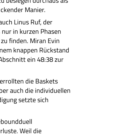
u besiegen durchaus als
uckender Manier.
auch Linus Ruf, der
s nur in kurzen Phasen
 zu finden. Miran Evin
 einem knappen Rückstand
bschnitt ein 48:38 zur
rrollten die Baskets
ber auch die individuellen
digung setzte sich
Reboundduell
luste. Weil die