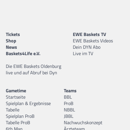
Tickets
EWE Baskets TV
Shop
EWE Baskets Videos
News
Dein DYN Abo
Baskets4Life e.V.
Live im TV
Die EWE Baskets Oldenburg
live und auf Abruf bei Dyn
Gametime
Teams
Startseite
BBL
Spielplan & Ergebnisse
ProB
Tabelle
NBBL
Spielplan ProB
JBBL
Tabelle ProB
Nachwuchskonzept
6th Man
Ärzteteam