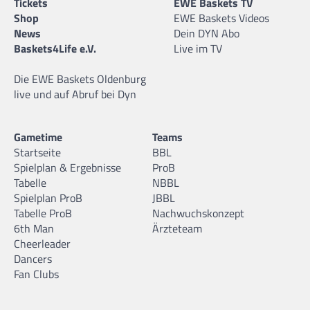
Tickets
EWE Baskets TV
Shop
EWE Baskets Videos
News
Dein DYN Abo
Baskets4Life e.V.
Live im TV
Die EWE Baskets Oldenburg
live und auf Abruf bei Dyn
Gametime
Teams
Startseite
BBL
Spielplan & Ergebnisse
ProB
Tabelle
NBBL
Spielplan ProB
JBBL
Tabelle ProB
Nachwuchskonzept
6th Man
Ärzteteam
Cheerleader
Dancers
Fan Clubs