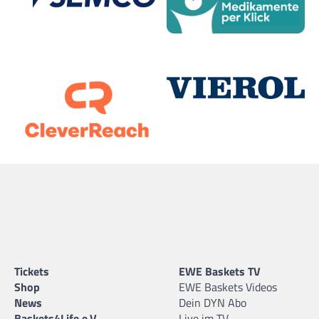
Tickets
EWE Baskets TV
Shop
EWE Baskets Videos
News
Dein DYN Abo
Baskets4Life e.V.
Live im TV