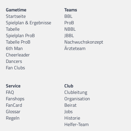
Gametime
Teams
Startseite
BBL
Spielplan & Ergebnisse
ProB
Tabelle
NBBL
Spielplan ProB
JBBL
Tabelle ProB
Nachwuchskonzept
6th Man
Ärzteteam
Cheerleader
Dancers
Fan Clubs
Service
Club
FAQ
Clubleitung
Fanshops
Organisation
FanCard
Beirat
Glossar
Jobs
Regeln
Historie
Helfer-Team