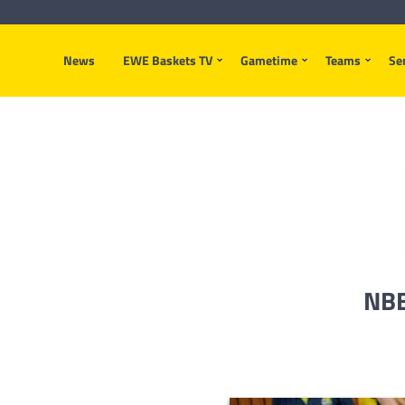
News
EWE Baskets TV
Gametime
Teams
Se
NBB