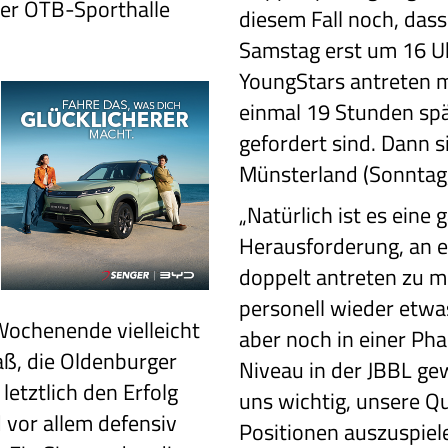
der OTB-Sporthalle
diesem Fall noch, das
Samstag erst um 16 U
YoungStars antreten 
einmal 19 Stunden spät
gefordert sind. Dann s
Münsterland (Sonntag,
„Natürlich ist es eine
Herausforderung, an 
doppelt antreten zu 
personell wieder etwa
ochenende vielleicht
aber noch in einer Pha
aß, die Oldenburger
Niveau in der JBBL ge
letztlich den Erfolg
uns wichtig, unsere Qu
 vor allem defensiv
Positionen auszuspiel