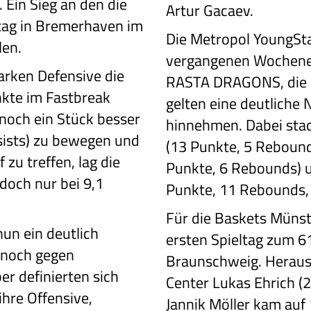
 Ein Sieg an den die
Artur Gacaev.
tag in Bremerhaven im
Die Metropol YoungSt
len.
vergangenen Wochene
tarken Defensive die
RASTA DRAGONS, die al
nkte im Fastbreak
gelten eine deutliche 
noch ein Stück besser
hinnehmen. Dabei stac
ssists) zu bewegen und
(13 Punkte, 5 Rebounds
zu treffen, lag die
Punkte, 6 Rebounds) 
doch nur bei 9,1
Punkte, 11 Rebounds, 
Für die Baskets Münst
un ein deutlich
ersten Spieltag zum 61
s noch gegen
Braunschweig. Heraus
er definierten sich
Center Lukas Ehrich (
ihre Offensive,
Jannik Möller kam auf