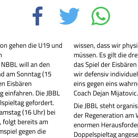
ison gehen die U19 und
wissen, dass wir phys
n
müssen. Es gilt die dre
 NBBL will an den
das Spiel der Eisbäre
nd am Sonntag (15
wir defensiv individue
en Eisbären
eins gegen eins wahrn
g einfahren. Die JBBL
Coach Dejan Mijatovic
lspieltag gefordert.
Die JBBL steht organis
amstag (16 Uhr) bei
der Regeneration am 
 folgt bereits am
enormen Herausforder
mspiel gegen die
Doppelspieltag angese