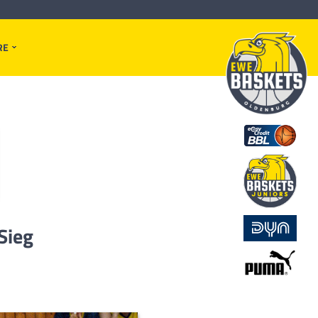
RE
Sieg