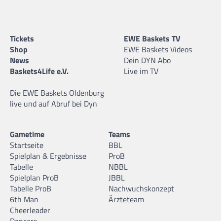
Tickets
EWE Baskets TV
Shop
EWE Baskets Videos
News
Dein DYN Abo
Baskets4Life e.V.
Live im TV
Die EWE Baskets Oldenburg
live und auf Abruf bei Dyn
Gametime
Teams
Startseite
BBL
Spielplan & Ergebnisse
ProB
Tabelle
NBBL
Spielplan ProB
JBBL
Tabelle ProB
Nachwuchskonzept
6th Man
Ärzteteam
Cheerleader